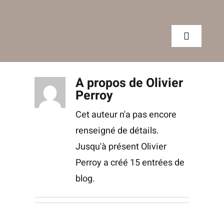
Passer
au
contenu
Toggle
Navigatio
À propos de
Olivier
CLINIQUE
Perroy
Cet auteur n'a pas encore
SERVICES
renseigné de détails.
Jusqu'à présent Olivier
CONSEILS
Perroy a créé 15 entrées de
blog.
RENDEZ-VOUS
BOUTIQUE