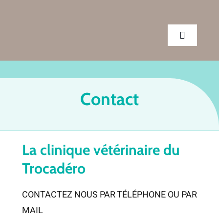
Passer
au
contenu
Toggle
Navigatio
CLINIQUE
Contact
SERVICES
CONSEILS
La clinique vétérinaire du
Trocadéro
RENDEZ-VOUS
CONTACTEZ NOUS PAR TÉLÉPHONE OU PAR
MAIL
BOUTIQUE