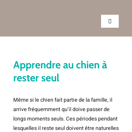
Passer
au
contenu
Toggle
Navigatio
CLINIQUE
Apprendre au chien à
SERVICES
rester seul
CONSEILS
Même si le chien fait partie de la famille, il
RENDEZ-VOUS
arrive fréquemment qu’il doive passer de
longs moments seuls. Ces périodes pendant
BOUTIQUE
lesquelles il reste seul doivent être naturelles