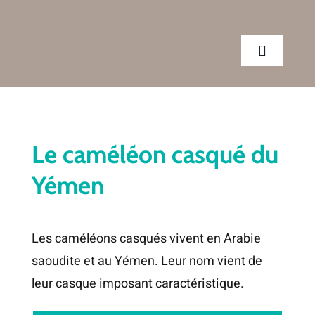
Passer
au
contenu
Toggle
Navigatio
CLINIQUE
Le caméléon casqué du
SERVICES
Yémen
CONSEILS
Les caméléons casqués vivent en Arabie
RENDEZ-VOUS
saoudite et au Yémen. Leur nom vient de
leur casque imposant caractéristique.
BOUTIQUE