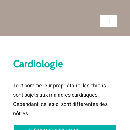
Passer
au
contenu
Toggle
Navigatio
CLINIQUE
Cardiologie
SERVICES
Tout comme leur propriétaire, les chiens
CONSEILS
sont sujets aux maladies cardiaques.
Cependant, celles-ci sont différentes des
RENDEZ-VOUS
nôtres…
BOUTIQUE