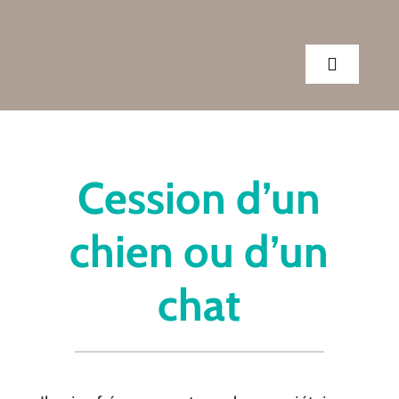
Passer
au
contenu
Toggle
Navigatio
CLINIQUE
Cession d’un
SERVICES
chien ou d’un
CONSEILS
chat
RENDEZ-VOUS
BOUTIQUE