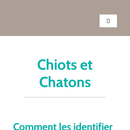
Passer
au
contenu
Toggle
Navigatio
CLINIQUE
Chiots et
SERVICES
Chatons
CONSEILS
RENDEZ-VOUS
Comment les identifier
BOUTIQUE