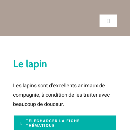
Passer
au
contenu
Toggle
Navigatio
CLINIQUE
Le lapin
SERVICES
Les lapins sont d’excellents animaux de
CONSEILS
compagnie, à condition de les traiter avec
beaucoup de douceur.
RENDEZ-VOUS
TÉLÉCHARGER LA FICHE
BOUTIQUE
THÉMATIQUE